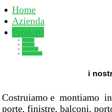
Home
Azienda
Prodotti
Balconi
Finestre
Portoncini
Porte Interne
i nost
Costruiamo e montiamo inf
porte, finistre, balconi, po