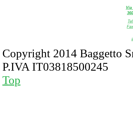
Via
360
Te
Fax
Copyright 2014 Baggetto S
P.IVA IT03818500245
Top