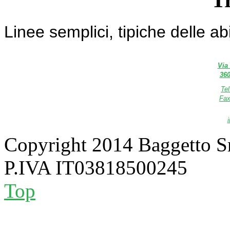
Linee semplici, tipiche delle abi
Via
360
Te
Fax
Copyright 2014 Baggetto S
P.IVA IT03818500245
Top