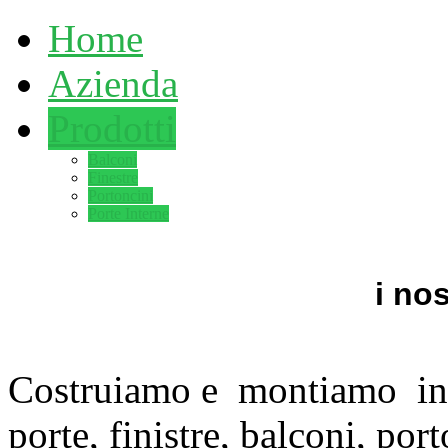
Home
Azienda
Prodotti
Balconi
Finestre
Portoncini
Porte Interne
i nos
Costruiamo e montiamo inf
porte, finistre, balconi, po