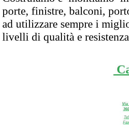
porte, finistre, balconi, po
ad utilizzare sempre i migli
livelli di qualità e resistenza
Ca
Via
360
Te
Fax