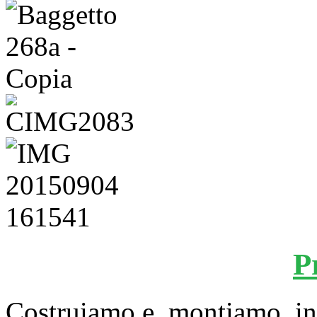
P
Costruiamo e montiamo inf