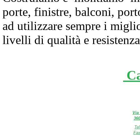
porte, finistre, balconi, po
ad utilizzare sempre i migli
livelli di qualità e resistenza
Ca
Via
360
Te
Fax