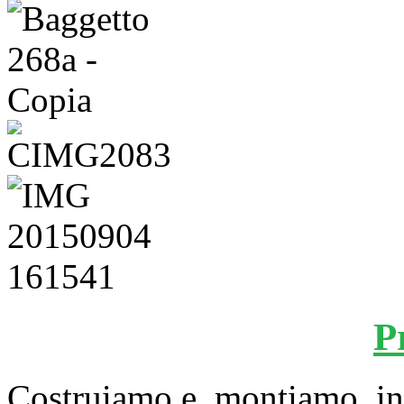
P
Costruiamo e montiamo inf